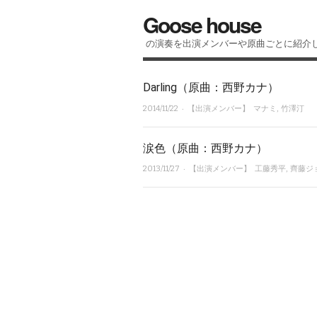
Goose house
の演奏を出演メンバーや原曲ごとに紹介
Darling（原曲：西野カナ）
· 【出演メンバー】
2014/11/22
マナミ
,
竹澤汀
涙色（原曲：西野カナ）
· 【出演メンバー】
2013/11/27
工藤秀平
,
齊藤ジ