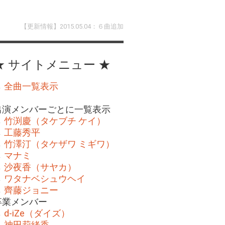
【更新情報】2015.05.04：６曲追加
★ サイトメニュー ★
→
全曲一覧表示
出演メンバーごとに一覧表示
→
竹渕慶（タケブチ ケイ）
→
工藤秀平
→
竹澤汀（タケザワ ミギワ）
→
マナミ
→
沙夜香（サヤカ）
→
ワタナベシュウヘイ
→
齊藤ジョニー
卒業メンバー
→
d-iZe（ダイズ）
→
神田莉緒香