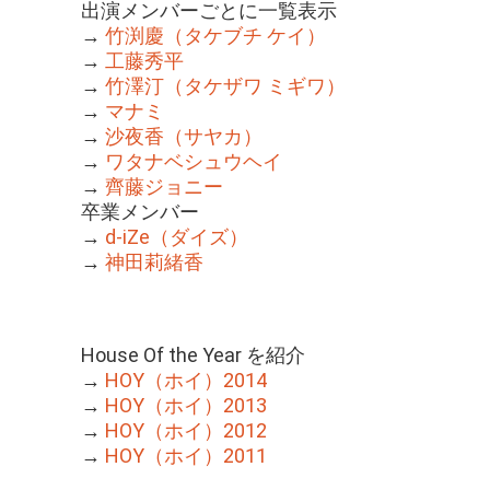
出演メンバーごとに一覧表示
→
竹渕慶（タケブチ ケイ）
→
工藤秀平
→
竹澤汀（タケザワ ミギワ）
→
マナミ
→
沙夜香（サヤカ）
→
ワタナベシュウヘイ
→
齊藤ジョニー
卒業メンバー
→
d-iZe（ダイズ）
→
神田莉緒香
House Of the Year を紹介
→
HOY（ホイ）2014
→
HOY（ホイ）2013
→
HOY（ホイ）2012
→
HOY（ホイ）2011