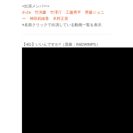
<出演メンバー>
d-iZe
竹渕慶
竹澤汀
工藤秀平
齊藤ジョニ
ー
神田莉緒香
木村正英
※名前クリックで出演している動画一覧を表示
【4位】いいんですか?（原曲：RADWIMPS）