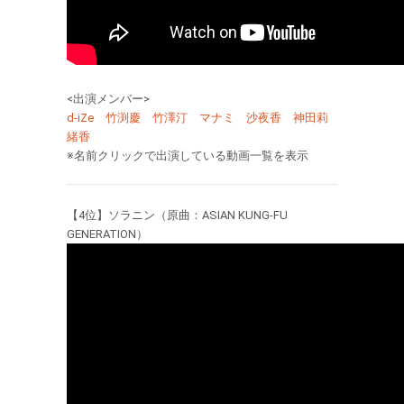
<出演メンバー>
d-iZe
竹渕慶
竹澤汀
マナミ
沙夜香
神田莉
緒香
※名前クリックで出演している動画一覧を表示
【4位】ソラニン（原曲：ASIAN KUNG-FU
GENERATION）