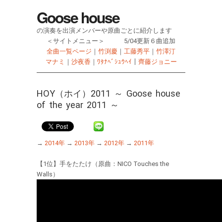
Goose house
の演奏を出演メンバーや原曲ごとに紹介します
＜サイトメニュー＞ 5/04更新６曲追加
全曲一覧ページ
｜
竹渕慶
｜
工藤秀平
｜
竹澤汀
マナミ
｜
沙夜香
｜
ﾜﾀﾅﾍﾞｼｭｳﾍｲ
｜
齊藤ジョニー
HOY（ホイ）2011 ～ Goose house
of the year 2011 ～
→
2014年
→
2013年
→
2012年
→
2011年
【1位】手をたたけ（原曲：NICO Touches the
Walls）