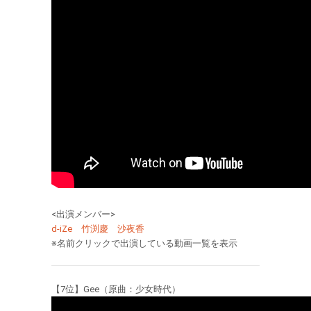
<出演メンバー>
d-iZe
竹渕慶
沙夜香
※名前クリックで出演している動画一覧を表示
【7位】Gee（原曲：少女時代）