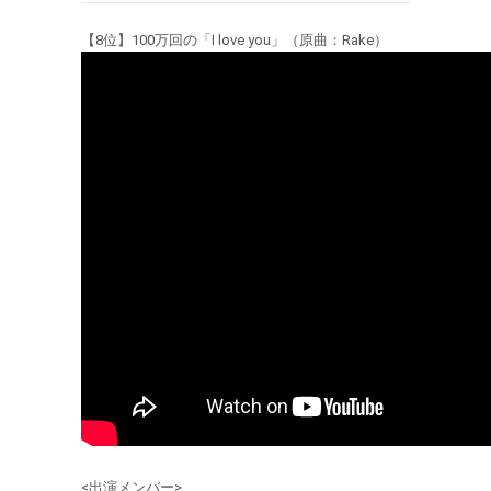
【8位】100万回の「I love you」（原曲：Rake）
<出演メンバー>