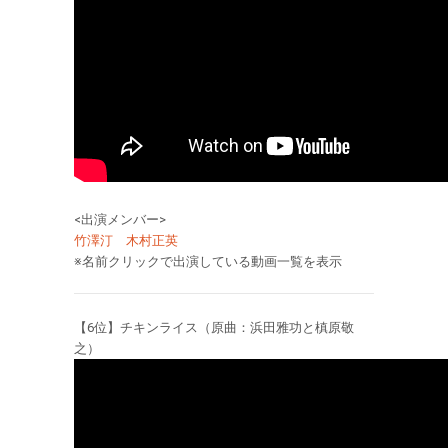
<出演メンバー>
竹澤汀
木村正英
※名前クリックで出演している動画一覧を表示
【6位】チキンライス（原曲：浜田雅功と槙原敬
之）