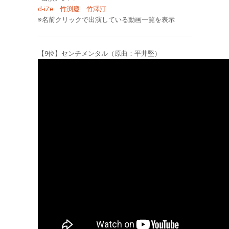
d-iZe
竹渕慶
竹澤汀
※名前クリックで出演している動画一覧を表示
【9位】センチメンタル（原曲：平井堅）