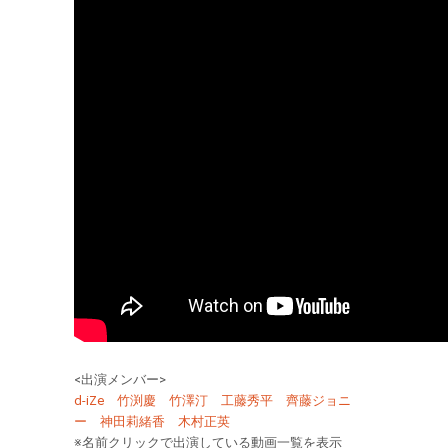
<出演メンバー>
d-iZe
竹渕慶
竹澤汀
工藤秀平
齊藤ジョニ
ー
神田莉緒香
木村正英
※名前クリックで出演している動画一覧を表示