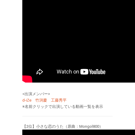
<出演メンバー>
d-iZe
竹渕慶
工藤秀平
※名前クリックで出演している動画一覧を表示
【2位】小さな恋のうた（原曲：Mongol800）