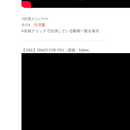
<出演メンバー>
d-iZe
竹渕慶
※名前クリックで出演している動画一覧を表示
【10位】CRAZY FOR YOU（原曲：kylee）