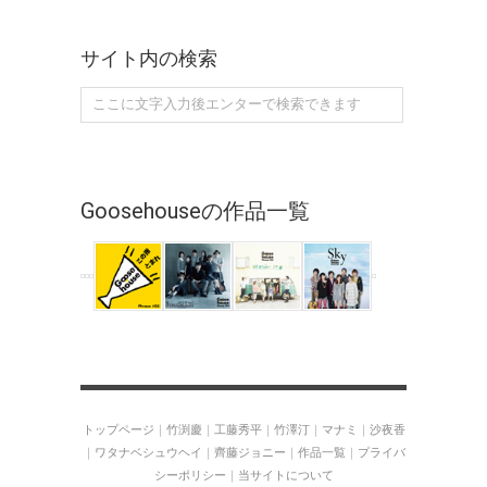
サイト内の検索
Goosehouseの作品一覧
トップページ
｜
竹渕慶
｜
工藤秀平
｜
竹澤汀
｜
マナミ
｜
沙夜香
｜
ワタナベシュウヘイ
｜
齊藤ジョニー
｜
作品一覧
｜
プライバ
シーポリシー
｜
当サイトについて