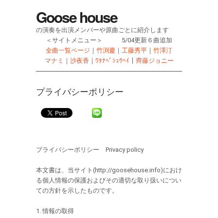
Goose house
の演奏を出演メンバーや原曲ごとに紹介します
＜サイトメニュー＞ 5/04更新６曲追加
全曲一覧ページ
｜
竹渕慶
｜
工藤秀平
｜
竹澤汀
マナミ
｜
沙夜香
｜
ﾜﾀﾅﾍﾞｼｭｳﾍｲ
｜
齊藤ジョニー
プライバシーポリシー
プライバシーポリシー Privacy policy
本文書は、当サイト(http://goosehouse.info)におけ
る個人情報の保護およびその適切な取り扱いについ
ての方針を示したものです。
1. 情報の取得