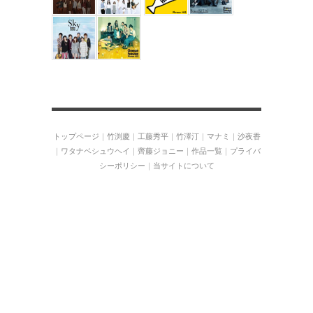
トップページ
｜
竹渕慶
｜
工藤秀平
｜
竹澤汀
｜
マナミ
｜
沙夜香
｜
ワタナベシュウヘイ
｜
齊藤ジョニー
｜
作品一覧
｜
プライバ
シーポリシー
｜
当サイトについて