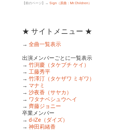
【前のページ】→
Sign（原曲：Mr.Children）
★ サイトメニュー ★
→
全曲一覧表示
出演メンバーごとに一覧表示
→
竹渕慶（タケブチ ケイ）
→
工藤秀平
→
竹澤汀（タケザワ ミギワ）
→
マナミ
→
沙夜香（サヤカ）
→
ワタナベシュウヘイ
→
齊藤ジョニー
卒業メンバー
→
d-iZe（ダイズ）
→
神田莉緒香