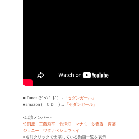
■iTunes (ﾀﾞｳﾝﾛｰﾄﾞ) →
「セダンガール」
■amazon ( ＣＤ ) →
「セダンガール」
<出演メンバー>
竹渕慶
工藤秀平
竹澤汀
マナミ
沙夜香
齊藤
ジョニー
ワタナベシュウヘイ
※名前クリックで出演している動画一覧を表示