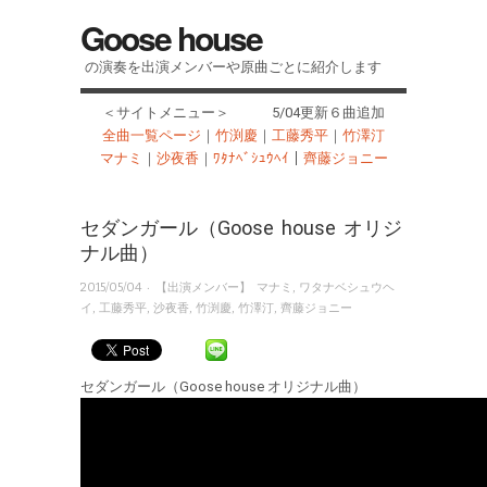
Goose house
の演奏を出演メンバーや原曲ごとに紹介します
＜サイトメニュー＞ 5/04更新６曲追加
全曲一覧ページ
｜
竹渕慶
｜
工藤秀平
｜
竹澤汀
マナミ
｜
沙夜香
｜
ﾜﾀﾅﾍﾞｼｭｳﾍｲ
｜
齊藤ジョニー
セダンガール（Goose house オリジ
ナル曲）
· 【出演メンバー】
2015/05/04
マナミ
,
ワタナベシュウヘ
イ
,
工藤秀平
,
沙夜香
,
竹渕慶
,
竹澤汀
,
齊藤ジョニー
セダンガール（Goose house オリジナル曲）