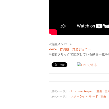
<出演メンバー>
d-iZe
竹渕慶
齊藤ジョニー
※名前クリックで出演している動画一覧を
【前のページ】→
Life time Respect（原曲
【次のページ】→
スターライトパレード（原曲：SEK