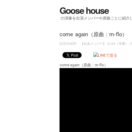
Goose house
の演奏を出演メンバーや原曲ごとに紹介
come again（原曲：m-flo）
· 【出演メンバー】
2013/04/29
d-iZe（卒業）
,
come again（原曲：m-flo）