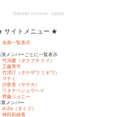
【更新情報】2015.05.04：６曲追加
★ サイトメニュー ★
→
全曲一覧表示
出演メンバーごとに一覧表示
→
竹渕慶（タケブチ ケイ）
→
工藤秀平
→
竹澤汀（タケザワ ミギワ）
→
マナミ
→
沙夜香（サヤカ）
→
ワタナベシュウヘイ
→
齊藤ジョニー
卒業メンバー
→
d-iZe（ダイズ）
→
神田莉緒香