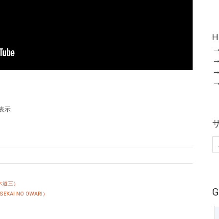
H
表示
：三木道三）
AI NO OWARI）