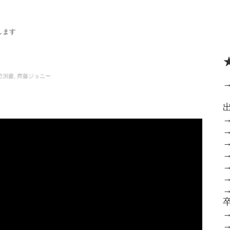
します
竹渕慶
,
齊藤ジョニー